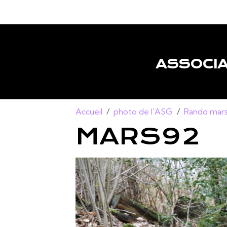
ASSOCIA
Accueil
photo de l'ASG
Rando mars
MARS92