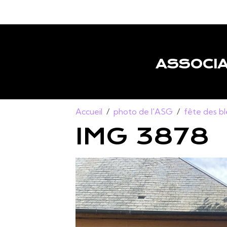
ASSOCIA
Accueil
photo de l'ASG
fête des b
IMG 3878