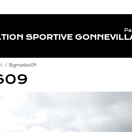
Pa
TION SPORTIVE GONNEVILL
14
Bigmatbis09
S09