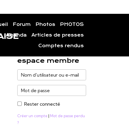
eil
Forum
Photos
PHOTOS
AISE
Agenda
Articles de presses
Comptes rendus
espace membre
Rester connecté
Créer un compte
|
Mot de passe perdu
?